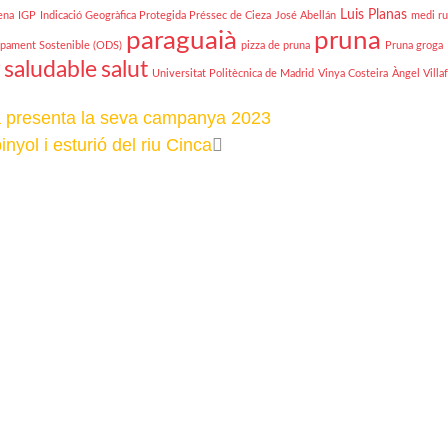
Luis Planas
ena
IGP
Indicació Geogràfica Protegida Préssec de Cieza
José Abellán
medi ru
paraguaià
pruna
pament Sostenible (ODS)
pizza de pruna
Pruna groga
saludable
salut
Universitat Politècnica de Madrid
Vinya Costeira
Àngel Villa
 presenta la seva campanya 2023
nyol i esturió del riu Cinca