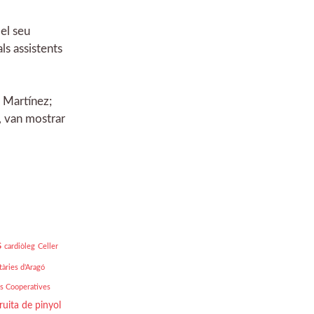
 el seu
ls assistents
o Martínez;
, van mostrar
s
cardiòleg
Celler
àries d'Aragó
es Cooperatives
ruita de pinyol