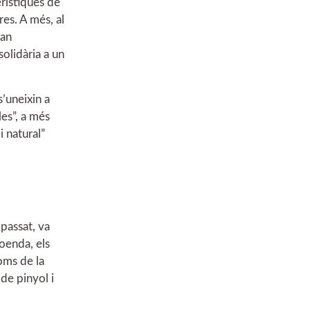
rístiques de
es. A més, al
ran
olidària a un
’uneixin a
es”, a més
i natural”
passat, va
loenda, els
oms de la
 de pinyol i