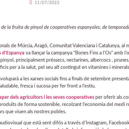
11/07/2023
 de la fruita de pinyol de cooperatives espanyoles, de temporada
ionals de Múrcia, Aragó, Comunitat Valenciana i Catalunya, al 
s d’Espanya
va llançar la campanya “Bones Fins a l’Os” amb l’
pinyol, principalment préssecs, nectarines, albercocs , prunes
ficis per a la salut, pel seu alt contingut en vitamines i minerals
uparà a les xarxes socials fins a finals de setembre presenta 
dable, fresca i sucosa per fer front a l’estiu.
per dels agricultors i les seves cooperatives
per oferir als c
 produïts de forma sostenible, recolzant l’economia del medi rur
ars que viuen als nostres pobles.
iovisual que està sent difós a través d’Instagram, Facebook,