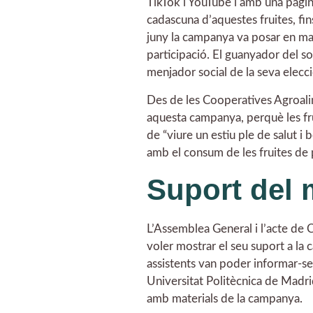
TikTok i YouTube i amb una pàgin
cadascuna d’aquestes fruites, fi
juny la campanya va posar en mar
participació. El guanyador del s
menjador social de la seva elecci
Des de les Cooperatives Agroalim
aquesta campanya, perquè les fru
de “viure un estiu ple de salut i
amb el consum de les fruites de
Suport del 
L’Assemblea General i l’acte de 
voler mostrar el seu suport a la c
assistents van poder informar-se 
Universitat Politècnica de Madrid
amb materials de la campanya.