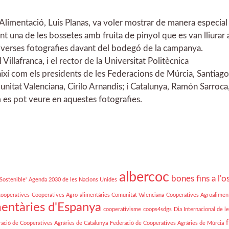
i Alimentació, Luis Planas, va voler mostrar de manera especial
int una de les bossetes amb fruita de pinyol que es van lliurar a
diverses fotografies davant del bodegó de la campanya.
illafranca, i el rector de la Universitat Politècnica
ixí com els presidents de les Federacions de Múrcia, Santiag
itat Valenciana, Cirilo Arnandis; i Catalunya, Ramón Sarroca
 es pot veure en aquestes fotografies.
albercoc
bones fins a l'o
Sostenible'
Agenda 2030 de les Nacions Unides
cooperatives
Cooperatives Agro-alimentàries Comunitat Valenciana
Cooperatives Agroaliment
entàries d'Espanya
cooperativisme
coops4sdgs
Dia Internacional de l
f
ació de Cooperatives Agràries de Catalunya
Federació de Cooperatives Agràries de Múrcia