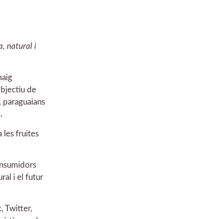
, natural i
maig
objectiu de
, paraguaians
.
les fruites
onsumidors
al i el futur
 Twitter,