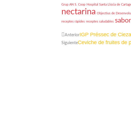
Grup AN S. Coop
Hospital Santa Llúcia de Cartag
nectarina
Objectius de Desenvolu
sabor
receptes ràpides
receptes saludables
IGP Préssec de Cieza
Anterior
Ceviche de fruites de pi
Siguiente