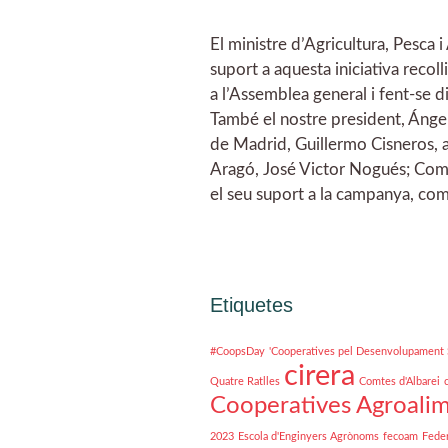
El ministre d’Agricultura, Pesca 
suport a aquesta iniciativa recoll
a l’Assemblea general i fent-se 
També el nostre president, Ángel V
de Madrid, Guillermo Cisneros, a
Aragó, José Victor Nogués; Comun
el seu suport a la campanya, com
Etiquetes
#CoopsDay
'Cooperatives pel Desenvolupament 
cirera
Quatre Ratlles
Comtes d'Albarei
Cooperatives Agroalim
2023
Escola d'Enginyers Agrònoms
fecoam
Feder