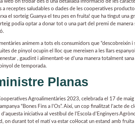
a web on trobar des d’una detallada informació de les caracte
ns a receptes saludables o dades de les cooperatives productor
xa el sorteig Guanya el teu pes en fruita! que ha tingut una g
orteig podia optar a donar tot o una part del premi de manera s
ó.
entàries animem a tots els consumidors que “descobreixin i s
ites de pinyol ocupin el lloc que mereixen a les llars espanyol
 benestar , gaudint i alimentant-se d’una manera totalment sana 
 pinyol de temporada.
ministre Planas
Cooperatives Agroalimentàries 2023, celebrada el 17 de maig 
ampanya “Bones Fins a l’Os”. Així, un cop finalitzat l’acte de c
d’aquesta iniciativa al vestíbul de l’Escola d’Enginyers Agròn
, on durant tot el matí va estar col·locat un estand amb fruita