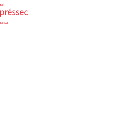
ral
préssec
franca