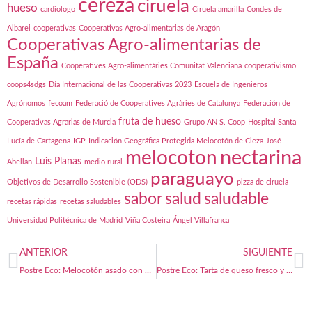
cereza
ciruela
hueso
cardiologo
Ciruela amarilla
Condes de
Albarei
cooperativas
Cooperativas Agro-alimentarias de Aragón
Cooperativas Agro-alimentarias de
España
Cooperatives Agro-alimentáries Comunitat Valenciana
cooperativismo
coops4sdgs
Día Internacional de las Cooperativas 2023
Escuela de Ingenieros
Agrónomos
fecoam
Federació de Cooperatives Agràries de Catalunya
Federación de
fruta de hueso
Cooperativas Agrarias de Murcia
Grupo AN S. Coop
Hospital Santa
Lucía de Cartagena
IGP
Indicación Geográfica Protegida Melocotón de Cieza
José
nectarina
melocoton
Luis Planas
Abellán
medio rural
paraguayo
Objetivos de Desarrollo Sostenible (ODS)
pizza de ciruela
sabor
salud
saludable
recetas rápidas
recetas saludables
Universidad Politécnica de Madrid
Viña Costeira
Ángel Villafranca
ANTERIOR
SIGUIENTE
Postre Eco: Melocotón asado con helado
Postre Eco: Tarta de queso fresco y albaricoques