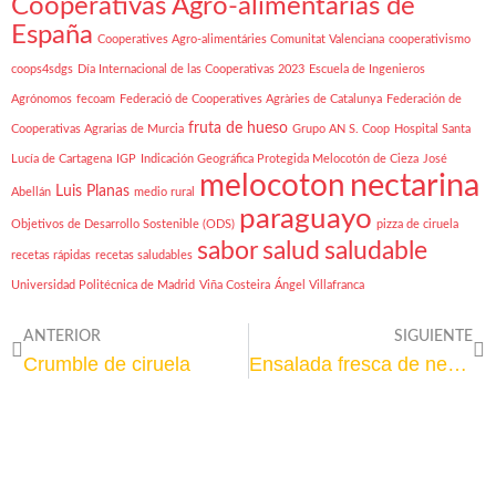
Cooperativas Agro-alimentarias de
España
Cooperatives Agro-alimentáries Comunitat Valenciana
cooperativismo
coops4sdgs
Día Internacional de las Cooperativas 2023
Escuela de Ingenieros
Agrónomos
fecoam
Federació de Cooperatives Agràries de Catalunya
Federación de
fruta de hueso
Cooperativas Agrarias de Murcia
Grupo AN S. Coop
Hospital Santa
Lucía de Cartagena
IGP
Indicación Geográfica Protegida Melocotón de Cieza
José
nectarina
melocoton
Luis Planas
Abellán
medio rural
paraguayo
Objetivos de Desarrollo Sostenible (ODS)
pizza de ciruela
sabor
salud
saludable
recetas rápidas
recetas saludables
Universidad Politécnica de Madrid
Viña Costeira
Ángel Villafranca
ANTERIOR
SIGUIENTE
Crumble de ciruela
Ensalada fresca de nectarina y burrata