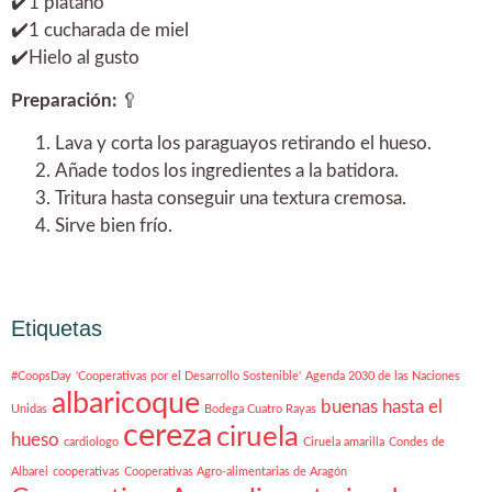
✔️1 plátano
✔️1 cucharada de miel
✔️Hielo al gusto
Preparación:
🥄
Lava y corta los paraguayos retirando el hueso.
Añade todos los ingredientes a la batidora.
Tritura hasta conseguir una textura cremosa.
Sirve bien frío.
Etiquetas
#CoopsDay
'Cooperativas por el Desarrollo Sostenible'
Agenda 2030 de las Naciones
albaricoque
buenas hasta el
Unidas
Bodega Cuatro Rayas
cereza
ciruela
hueso
cardiologo
Ciruela amarilla
Condes de
Albarei
cooperativas
Cooperativas Agro-alimentarias de Aragón